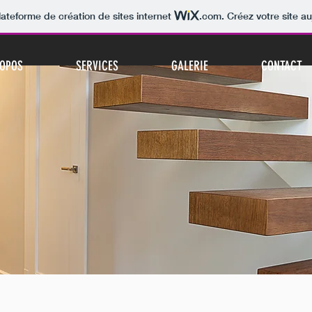
lateforme de création de sites internet
.com
. Créez votre site au
ROPOS
SERVICES
GALERIE
CONTACT