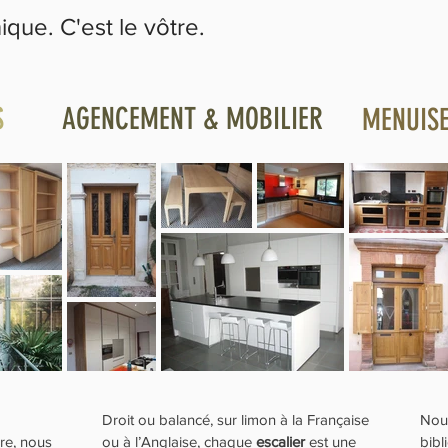
que. C'est le vôtre.
S
AGENCEMENT & MOBILIER
MENUISE
Droit ou balancé, sur limon à la Française
Nou
re, nous
ou à l’Anglaise, chaque
escalier
est une
bibl